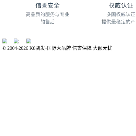
© 2004-
2026
K8凯发-国际大品牌 信誉保障 大额无忧