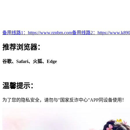
备用线路
1
：
https://www.rznbm.com
备用线路
2
：
https://www.k89
推荐浏览器：
谷歌、Safari、火狐、Edge
温馨提示：
为了您的隐私安全，请勿与"国家反诈中心"APP同设备使用！