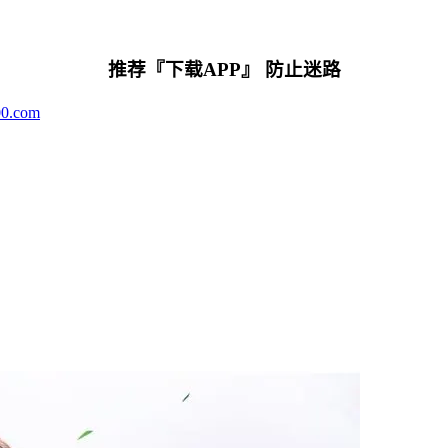
推荐『下载APP』 防止迷路
00.com