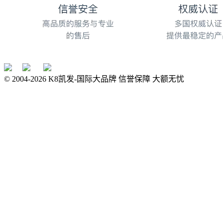
© 2004-
2026
K8凯发-国际大品牌 信誉保障 大额无忧